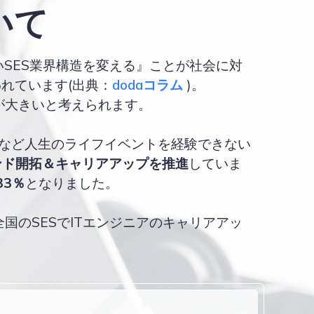
いて
SES業界構造を変える』ことが社会に対
われています(出典：
dodaコラム
)。
が大きいと考えられます。
てなど人生のライフイベントを経験できない
ンド開拓＆キャリアアップを推進
していま
33％
となりました。
のSESでITエンジニアのキャリアアッ