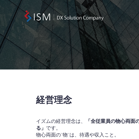
経営理念
イズムの経営理念は、
「全従業員の物心両面
る」
です。
物心両面の”物”は、待遇や収入こと。