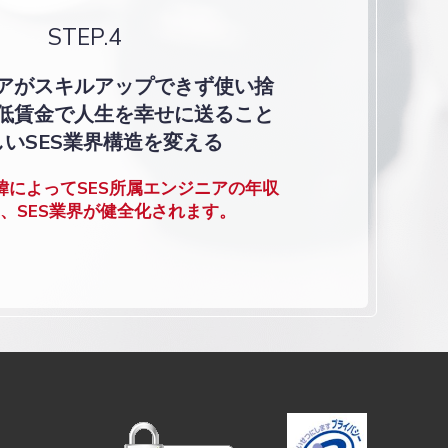
STEP.4
ニアがスキルアップできず使い捨
低賃金で
人生を幸せに送ること
しいSES業界構造を変える
緯によってSES所属エンジニアの年収
、SES業界が健全化されます。