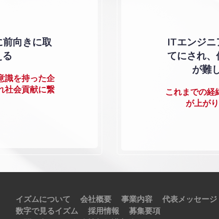
に前向きに取
ITエンジ
える
てにされ、
が難
意識を持った企
れ社会貢献に繋
これまでの経
が上がり
イズムについて
会社概要
事業内容
代表メッセージ
数字で見るイズム
採用情報
募集要項