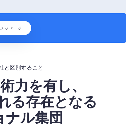
メッセージ
社と区別すること
技術力を有し、
される存在となる
ョナル集団