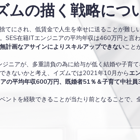
ズムの描く戦略につ
い捨てにされ、低賃金で人生を幸せに送ることが難しい
SES在籍ITエンジニアの平均年収は460万円と言
無計画なアサインによりスキルアップできない
こと
Tエンジニアが、多重請負の為に給与が低く結婚や子育
きないかと考え、イズムでは2021年10月から
エ
ニアの平均年収600万円、既婚者51％＆子育て中社員
ベントを経験できることが当たり前となることで、全国