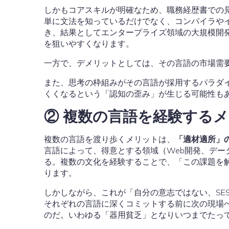
しかもコアスキルが明確なため、職務経歴書での
単に文法を知っているだけでなく、コンパイラや
き、結果としてエンタープライズ領域の大規模開
を狙いやすくなります。
一方で、デメリットとしては、その言語の市場需要
また、思考の枠組みがその言語が採用するパラダ
くくなるという「認知の歪み」が生じる可能性も
② 複数の言語を経験する
複数の言語を渡り歩くメリットは、
「適材適所」
言語によって、得意とする領域（Web開発、デー
る。複数の文化を経験することで、「この課題を
ります。
しかしながら、これが「自分の意志ではない、SE
それぞれの言語に深くコミットする前に次の現場
のだ。いわゆる「器用貧乏」となりいつまでたっ