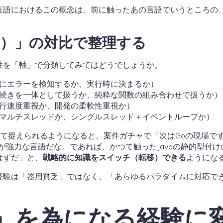
言語におけるこの概念は、前に触ったあの言語でいうところの
ム）」の対比で整理する
性を「軸」で分類してみてはどうでしょうか。
にエラーを検知するか、実行時に決まるか）
続きを一体として扱うか、純粋な関数の組み合わせで扱うか）
行速度重視か、開発の柔軟性重視か）
マルチスレッドか、シングルスレッド＋イベントループか）
て捉えられるようになると、案件ガチャで「次はGoの現場で
ne）が強力な言語だな。であれば、かつて触ったJavaの静的型
はずだ」と、
戦略的に知識をスイッチ（転移）できる
ようにな
経験は「器用貧乏」ではなく、「あらゆるパラダイムに対応で
修」を為になる経験