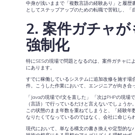
中身が浅いままで「複数言語の経験あり」と履歴
としてステップアップのための転職で苦戦し、「
2. 案件ガチャ
強制化
特にSESの現場で問題となるのは、案件ガチャ
にあります。
すでに稼働しているシステムに追加改修を施す場
件。こうした作業において、エンジニアが向き合
「Javaの現場でif文を直した」 「次はPHPの
（言語）で行っているだけと言えないでしょうか
この状態のまま年数を重ねてしまうと、「経験年
なりたくてなっているのではなく、会社に命じら
現代において、単なる構文の書き換えや定型的なバグ修