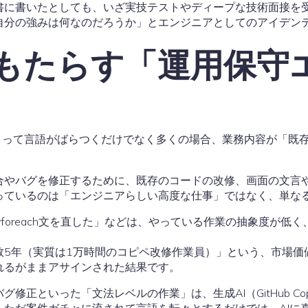
書に書いたとしても、いざ実技テストやディープな技術面接を
自分の強みは何なのだろうか」とエンジニアとしてのアイデン
がもたらす「運用保守
によって言語がばらつくだけでなく多くの場合、業務内容が「既
合やバグを修正するために、既存のコードの改修、画面の文言
っているのは「エンジニアらしい高度な仕事」ではなく、単な
現場でforeach文を直した」などは、やっている作業の抽象度
。
数5年（実質は1万時間のコピペ改修作業員）」という、市場価
れるがままアサインされた結果です。
正といった「文法レベルの作業」は、生成AI（GitHub Cop