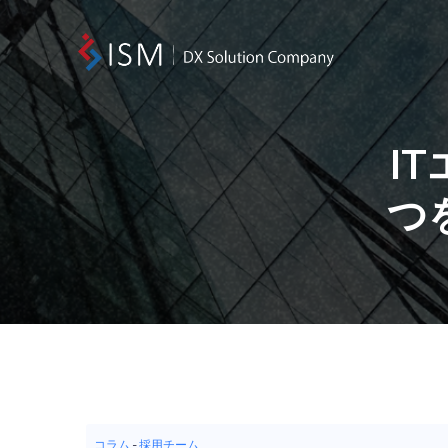
I
つ
コラム
-
採用チーム