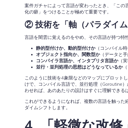
案件ガチャによって言語が変わったとき、「この
化の癖」をつけることが極めて重要です。
② 技術を「軸（パラダイ
言語を闇雲に覚えるのをやめ、その言語が持つ特
静的型付けか、動的型付けか
（コンパイル時
オブジェクト指向か、関数型か
（データと手
コンパイラ言語か、インタプリタ言語か
（実
並行・並列処理の思想はどうなっているか
（
このように技術を4象限などのマップにプロットし
けで、コンパイル言語で、並行処理（Gorouti
わせれば、あのあたりの設計はすぐに理解できる
これができるようになれば、複数の言語を触った
ダイムシフトします。
4. 「軽微な改