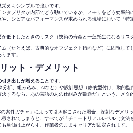
見栄えもシンプルで強いです。
インタプリタが内部でどう動いているか、メモリをどう効率的
発や、シビアなパフォーマンスが求められる現場において「特
が低下したときのリスク（技術の寿命と一蓮托生になるリスク）
イム（たとえば、古典的なオブジェクト指向など）に固執して
あります。
メリット・デメリット
の引き出しが増えること
です。
タ分析、組み込み、AIなど）や設計思想（静的型付け、動的
解決するなら、あの言語のあの仕組みが最適だ」という、メタ
Sの案件ガチャ」によって引き起こされた場合、深刻なデメリ
へ移されてしまうと、すべてが「チュートリアルレベル（文法
ても単価は上がらず、作業者のままキャリアが固定されます。