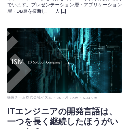
でいます。プレゼンテーション層・アプリケーション
層・DB層を横断し、一人 […]
-
-
採用チーム株式会社イズム
25 5月 2026
5:34 am
ITエンジニアの開発言語は、
一つを長く継続したほうがい