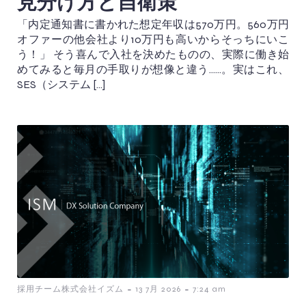
見分け方と自衛策
「内定通知書に書かれた想定年収は570万円。560万円
オファーの他会社より10万円も高いからそっちにいこ
う！」 そう喜んで入社を決めたものの、実際に働き始
めてみると毎月の手取りが想像と違う……。実はこれ、
SES（システム […]
-
-
採用チーム株式会社イズム
13 7月 2026
7:24 am