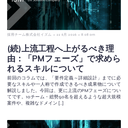
-
-
採用チーム株式会社イズム
22 6月 2026
8:08 am
(続)上流工程へ上がるべき理
由：「PMフェーズ」で求めら
れるスキルについて
前回のコラムでは、「要件定義～詳細設計」までに必
要なスキルや一人称で作成できるべき成果物について
解説しました。今回は、更に上流のPMフェーズについ
てです。10チーム・総勢50名を超えるような超大規模
案件や、複雑なドメイン […]