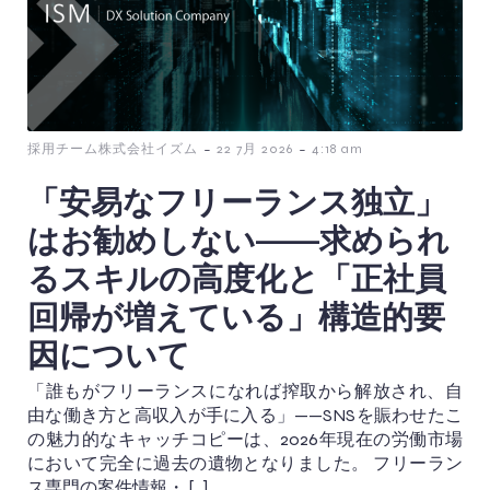
-
-
採用チーム株式会社イズム
22 7月 2026
4:18 am
「安易なフリーランス独立」
はお勧めしない——求められ
るスキルの高度化と「正社員
回帰が増えている」構造的要
因について
「誰もがフリーランスになれば搾取から解放され、自
由な働き方と高収入が手に入る」——SNSを賑わせたこ
の魅力的なキャッチコピーは、2026年現在の労働市場
において完全に過去の遺物となりました。 フリーラン
ス専門の案件情報・ […]