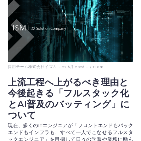
-
-
採用チーム株式会社イズム
22 6月 2026
7:11 am
上流工程へ上がるべき理由と
今後起きる「フルスタック化
とAI普及のバッティング」に
ついて
現在、多くのITエンジニアが「フロントエンドもバック
エンドもインフラも、すべて一人でこなせるフルスタ
ックエンジニア」を目指して日々の学習や業務に励ん