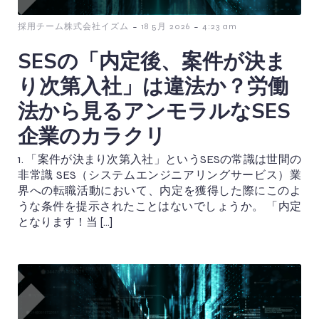
-
-
採用チーム株式会社イズム
18 5月 2026
4:23 am
SESの「内定後、案件が決ま
り次第入社」は違法か？労働
法から見るアンモラルなSES
企業のカラクリ
1. 「案件が決まり次第入社」というSESの常識は世間の
非常識 SES（システムエンジニアリングサービス）業
界への転職活動において、内定を獲得した際にこのよ
うな条件を提示されたことはないでしょうか。 「内定
となります！当 […]