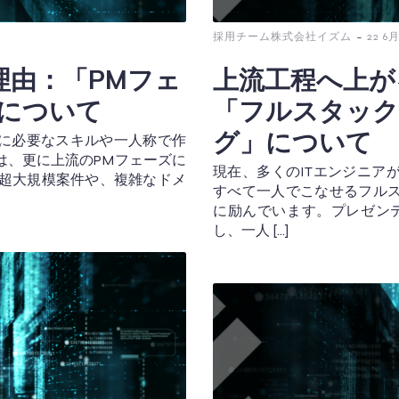
-
採用チーム株式会社イズム
22 6月
理由：「PMフェ
上流工程へ上が
について
「フルスタック
グ」について
に必要なスキルや一人称で作
は、更に上流のPMフェーズに
現在、多くのITエンジニア
な超大規模案件や、複雑なドメ
すべて一人でこなせるフル
に励んでいます。プレゼン
し、一人 […]