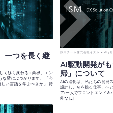
-
採用チーム株式会社イズム
18 5月
は、一つを長く継
AI駆動開発が
帰」について
しく移り変わるIT業界。エン
うな壁にぶつかります。 「今
AIの進化は、私たちの開発
しい言語を学ぶべきか」 特
設計し、AIを操る仕事」へ
ア(一人でフロントエンド＆
能な […]