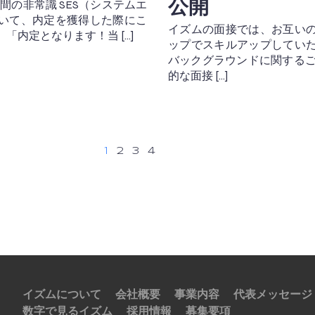
公開
世間の非常識 SES（システムエ
いて、内定を獲得した際にこ
イズムの面接では、お互い
「内定となります！当 […]
ップでスキルアップしてい
バックグラウンドに関するご
的な面接 […]
1
2
3
4
イズムについて
会社概要
事業内容
代表メッセージ
数字で見るイズム
採用情報
募集要項