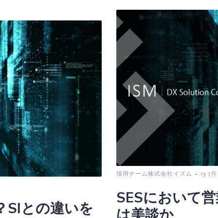
-
採用チーム株式会社イズム
13 7月
SESにおいて営
？SIとの違いを
は美談か