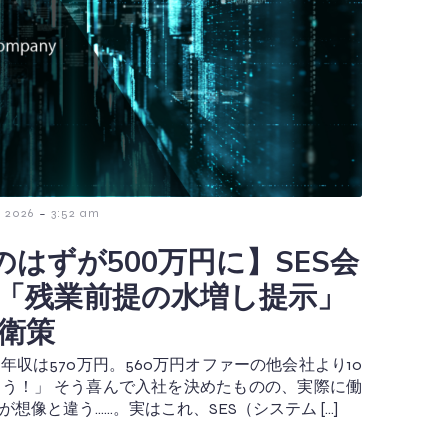
-
 2026
3:52 am
のはずが500万円に】SES会
「残業前提の水増し提示」
衛策
収は570万円。560万円オファーの他会社より10
う！」 そう喜んで入社を決めたものの、実際に働
想像と違う……。実はこれ、SES（システム […]