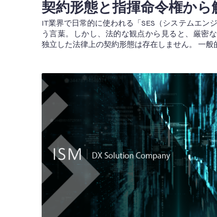
契約形態と指揮命令権から
IT業界で日常的に使われる「SES（システムエン
う言葉。しかし、法的な観点から見ると、厳密な
独立した法律上の契約形態は存在しません。 一般的に