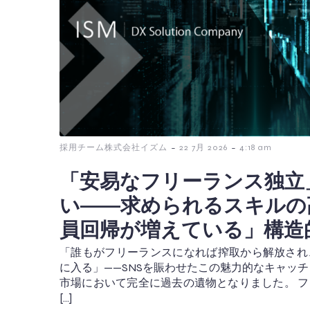
-
-
採用チーム株式会社イズム
22 7月 2026
4:18 am
「安易なフリーランス独立
い——求められるスキルの
員回帰が増えている」構造
「誰もがフリーランスになれば搾取から解放され
に入る」——SNSを賑わせたこの魅力的なキャッチ
市場において完全に過去の遺物となりました。 
[…]