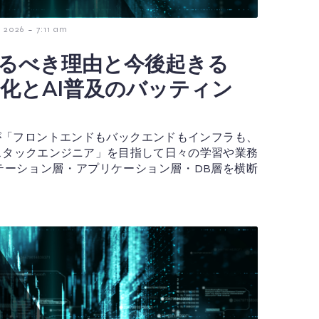
-
 2026
7:11 am
るべき理由と今後起きる
化とAI普及のバッティン
が「フロントエンドもバックエンドもインフラも、
スタックエンジニア」を目指して日々の学習や業務
テーション層・アプリケーション層・DB層を横断