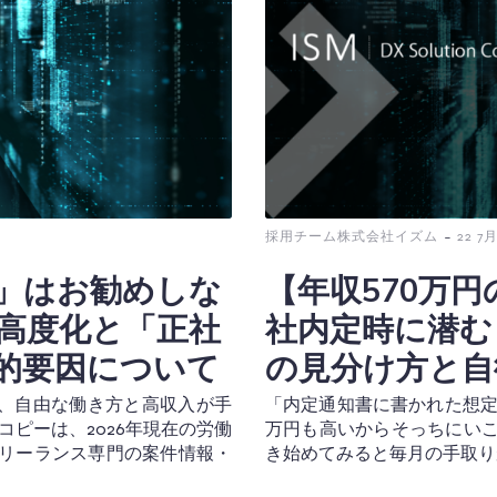
-
採用チーム株式会社イズム
22 7月
」はお勧めしな
【年収570万円
高度化と「正社
社内定時に潜む
的要因について
の見分け方と自
、自由な働き方と高収入が手
「内定通知書に書かれた想定年
コピーは、2026年現在の労働
万円も高いからそっちにいこ
フリーランス専門の案件情報・
き始めてみると毎月の手取りが