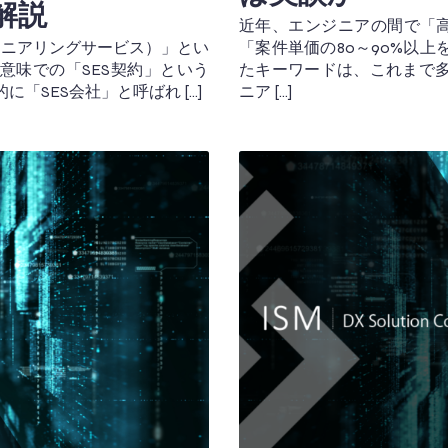
解説
近年、エンジニアの間で「高
ジニアリングサービス）」とい
「案件単価の80～90%以
意味での「SES契約」という
たキーワードは、これまで
「SES会社」と呼ばれ […]
ニア […]