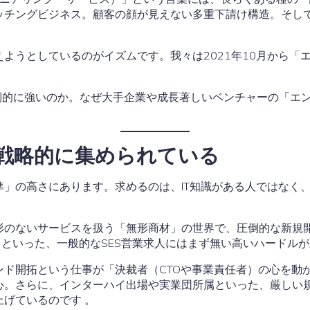
ッチングビジネス。顧客の顔が見えない多重下請け構造。そし
ようとしているのがイズムです。我々は2021年10月から「
圧倒的に強いのか。なぜ大手企業や成長著しいベンチャーの「エ
、戦略的に集められている
」の高さにあります。求めるのは、IT知識がある人ではなく
形のないサービスを扱う「無形商材」の世界で、圧倒的な新規
歴」といった、一般的なSES営業求人にはまず無い高いハードルが
ンド開拓という仕事が「決裁者（CTOや事業責任者）の心を動
心。さらに、インターハイ出場や実業団所属といった、厳しい
上げているのです
。