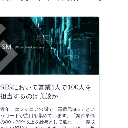
SESにおいて営業1人で100人を
担当するのは美談か
近年、エンジニアの間で「高還元SES」とい
うワードが注目を集めています。「案件単価
の80～90%以上を給与として還元！」「搾取