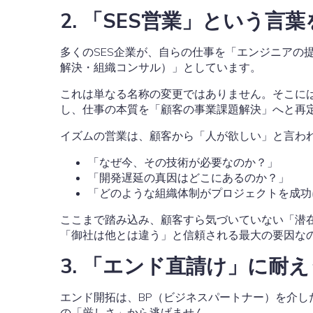
2. 「SES営業」という
多くのSES企業が、自らの仕事を「エンジニアの
解決・組織コンサル）」としています。
これは単なる名称の変更ではありません。そこに
し、仕事の本質を「顧客の事業課題解決」へと再定
イズムの営業は、顧客から「人が欲しい」と言わ
「なぜ今、その技術が必要なのか？」
「開発遅延の真因はどこにあるのか？」
「どのような組織体制がプロジェクトを成功
ここまで踏み込み、顧客すら気づいていない「潜
「御社は他とは違う」と信頼される最大の要因な
3. 「エンド直請け」に耐
エンド開拓は、BP（ビジネスパートナー）を介
の「厳しさ」から逃げません
。