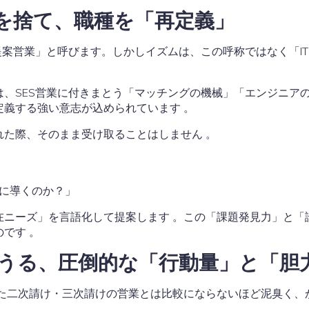
言葉を捨て、職種を「再定義」
提案営業」と呼びます。しかしイズムは、この呼称ではなく「I
は、SES営業に付きまとう「マッチングの機械」「エンジニア
義する強い意志が込められています 。
れた際、そのまま受け取ることはしません
。
に導くのか？」
在ニーズ」を言語化して提案します
。この「課題発見力」と「
のです
。
えうる、圧倒的な「行動量」と「胆
した二次請け・三次請けの営業とは比較にならないほど泥臭く、