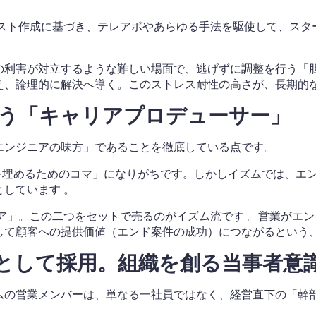
リスト作成に基づき、テレアポやあらゆる手法を駆使して、スタ
の利害が対立するような難しい場面で、逃げずに調整を行う「胆
え、論理的に解決へ導く。このストレス耐性の高さが、長期的な
負う「キャリアプロデューサー」
エンジニアの味方」であることを徹底している点です。
件を埋めるためのコマ」になりがちです。しかしイズムでは、エ
としています
。
ャリア」。この二つをセットで売るのがイズム流です
。営業がエン
して顧客への提供価値（エンド案件の成功）につながるという
」として採用。組織を創る当事者意
ムの営業メンバーは、単なる一社員ではなく、経営直下の「幹部