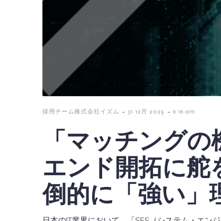
-
-
採用チーム株式会社イズム
31 12月 2025
6:16 am
「マッチングの
エンド開拓に舵
倒的に「強い」
日本のIT業界において、「SES（システム・エ