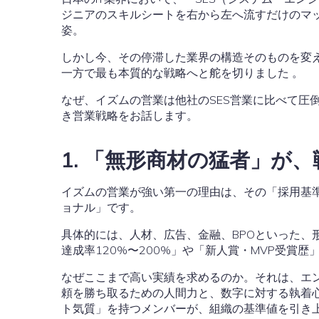
ジニアのスキルシートを右から左へ流すだけのマ
姿。
しかし今、その停滞した業界の構造そのものを変え
一方で最も本質的な戦略へと舵を切りました 。
なぜ、イズムの営業は他社のSES営業に比べて
き営業戦略をお話します。
1. 「無形商材の猛者」が
イズムの営業が強い第一の理由は、その「採用基準
ョナル」です。
具体的には、人材、広告、金融、BPOといった、
達成率120%〜200%」や「新人賞・MVP受賞
なぜここまで高い実績を求めるのか。それは、エ
頼を勝ち取るための人間力と、数字に対する執着
ト気質」を持つメンバーが、組織の基準値を引き