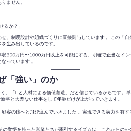
ありません。
せるか？」
わせ、制度設計や組織づくりに直接関与しています 。この「自
さを生み出しているのです。
収800万円〜1000万円以上を可能にする、明確で正当なイ
となっています
。
ぜ「強い」のか
なく、「ITと人材による価値創造」だと信じているからです。
で新卒と大差ない仕事をして年齢だけが上がっていきます。
、顧客の懐へと飛び込んでいきました 。実現できる実力を有す
その覚悟を持った営業たちが牽引するイズムは、これからのS