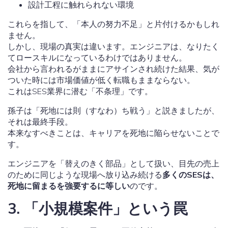
設計工程に触れられない環境
これらを指して、「本人の努力不足」と片付けるかもしれ
ません。
しかし、現場の真実は違います。エンジニアは、なりたく
てロースキルになっているわけではありません。
会社から言われるがままにアサインされ続けた結果、気が
ついた時には市場価値が低く転職もままならない。
これはSES業界に潜む「不条理」です。
孫子は「死地には則（すなわ）ち戦う」と説きましたが、
それは最終手段。
本来なすべきことは、キャリアを死地に陥らせないことで
す。
エンジニアを「替えのきく部品」として扱い、目先の売上
のために同じような現場へ放り込み続ける
多くのSESは、
死地に留まるを強要するに等しい
のです。
3. 「小規模案件」という罠