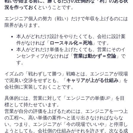
戦いが始まる前に、勝てるだけの圧倒的な「利」のある状
況を作っておく
ということです。
エンジニア個人の努力（戦い）だけで年収を上げるのには
限界があります。
本人がどれだけ設計をやりたくても、会社に設計案
件がなければ「
ロースキル化＝死地
」です。
本人がどれだけ単価を上げたくても、営業にそのイ
ンセンティブがなければ「
営業は動かず＝空論
」で
す。
イズムの「戦わずして勝つ」戦略とは、エンジニアが現場
で泥臭い交渉をせずとも、「
キャリアが上がる仕組み
」を
会社側に実装しておくことです。
具体的には、営業に対して「エンジニアの単価UP」を目
標として持たせています。
営業が自分の評価を上げるためには、エンジニアを一つ上
の工程へ、高い単価の案件へと送り出さなければならな
い。つまり、エンジニアが「今の現場でいいや」と停滞し
ようとしても、会社側の仕組みがそれを許さず、次なる成