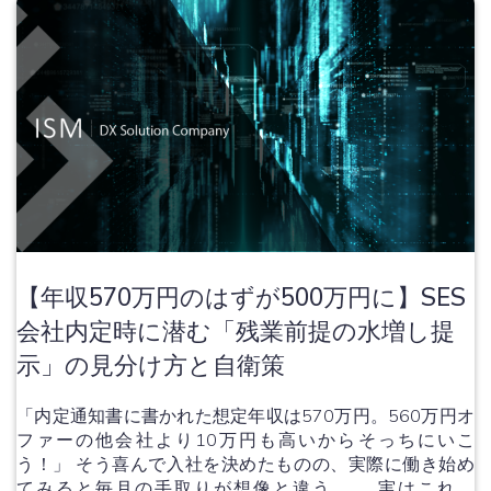
【年収570万円のはずが500万円に】SES
会社内定時に潜む「残業前提の水増し提
示」の見分け方と自衛策
「内定通知書に書かれた想定年収は570万円。560万円オ
ファーの他会社より10万円も高いからそっちにいこ
う！」 そう喜んで入社を決めたものの、実際に働き始め
てみると毎月の手取りが想像と違う……。実はこれ、