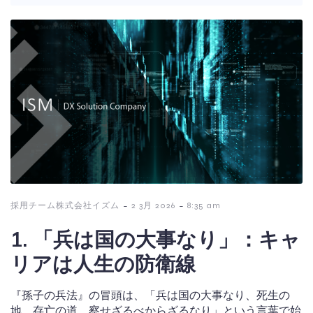
-
-
採用チーム株式会社イズム
2 3月 2026
8:35 am
1. 「兵は国の大事なり」：キャ
リアは人生の防衛線
『孫子の兵法』の冒頭は、「兵は国の大事なり、死生の
地、存亡の道、察せざるべからざるなり」という言葉で始