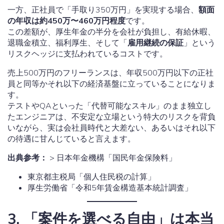
一方、正社員で「手取り350万円」を実現する場合、
額面
の年収は約450万〜460万円程度
です。
この差額が、厚生年金の半分を会社が負担し、有給休暇、
退職金積立、福利厚生、そして「
雇用継続の保証
」という
リスクヘッジに支払われているコストです。
売上500万円のフリーランスは、年収500万円以下の正社
員と同等かそれ以下の経済基盤に立っていることになりま
す。
テストやQAといった「代替可能なスキル」のまま独立し
たエンジニアは、不安定な立場という特大のリスクを背負
いながら、実は会社員時代と大差ない、あるいはそれ以下
の待遇に甘んじていると言えます。
出典参考：
> 日本年金機構「国民年金保険料」
東京都主税局「個人住民税の計算」
厚生労働省「令和5年賃金構造基本統計調査」
3. 「案件を選べる自由」は本当