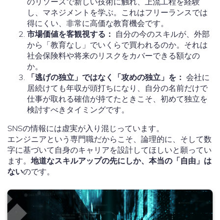
のリソースで新しい技術に触れ、上流工程を経験
し、マネジメントを学ぶ。これはフリーランスでは
得にくい、非常に高価な教育機会です。
市場価値を客観視する：
自分の今のスキルが、外部
から「教育なし」でいくらで買われるのか。それは
社会保険料や将来のリスクをカバーできる額なの
か。
「逃げの独立」ではなく「攻めの独立」を：
会社に
居続けても年収が頭打ちになり、自分の名前だけで
仕事が取れる確信が持てたときこそ、初めて独立を
検討すべきタイミングです。
SNSの情報には虚実が入り混じっています。
エンジニアという専門職だからこそ、論理的に、そして数
字に基づいて自身のキャリアを設計してほしいと願ってい
ます。
地道なスキルアップの先にしか、本当の「自由」は
ない
のです。