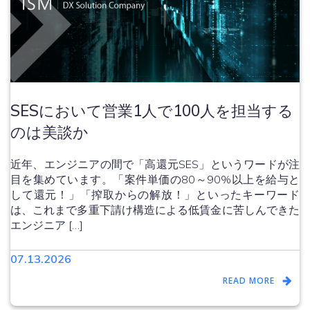
SESにおいて営業1人で100人を担当する
のは美談か
近年、エンジニアの間で「高還元SES」というワードが注
目を集めています。「案件単価の80～90%以上を給与と
して還元！」「搾取からの解放！」といったキーワード
は、これまで多重下請け構造による低賃金に苦しんできた
エンジニア […]
07.13.2026
READ MORE