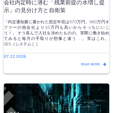
会社内定時に潜む「残業前提の水増し提
示」の見分け方と自衛策
「内定通知書に書かれた想定年収は570万円。560万円オ
ファーの他会社より10万円も高いからそっちにいこ
う！」 そう喜んで入社を決めたものの、実際に働き始め
てみると毎月の手取りが想像と違う……。実はこれ、
SES（システム […]
07.22.2026
READ MORE